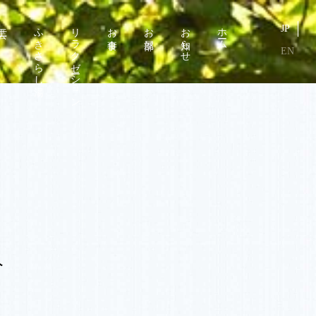
工芸
ふきさらし湯
リラクゼーション
お食事
お部屋
お知らせ
ホーム
JP
EN
分