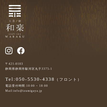
〒421-0103
静岡県静岡市駿河区丸子3375-1
Tel:050-5530-4338
（フロント）
電話受付時間:10:00 ~ 18:00
Mail:info@izumigaya.jp