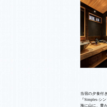
当宿の夕食付
『Simples-
海に山に、豊