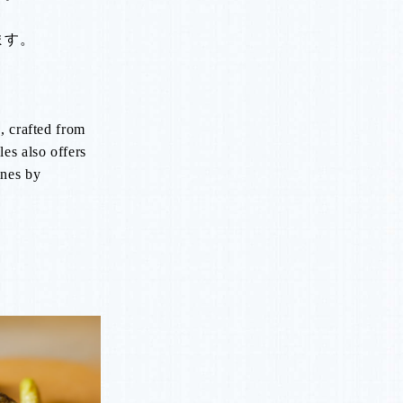
。
ます。
, crafted from
es also offers
ines by