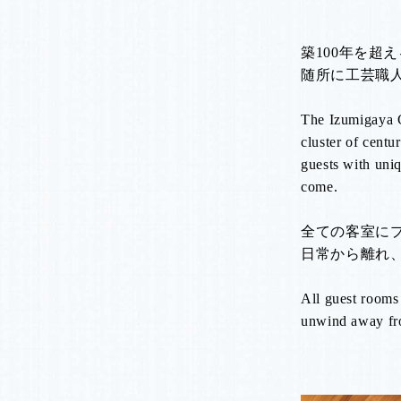
築100年を超
随所に工芸職
The Izumigaya 
cluster of centu
guests with uniq
come.
全ての客室に
日常から離れ
All guest rooms
unwind away from