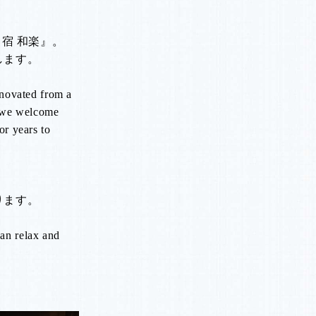
宿 和楽』。
します。
novated from a
, we welcome
or years to
ります。
an relax and