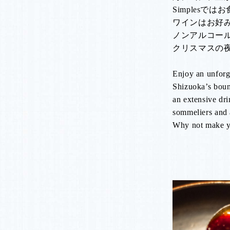
Simples
ワインはお好
ノンアルコー
クリスマスの
Enjoy an unforge
Shizuoka’s bount
an extensive dr
sommeliers and 
​Why not make yo