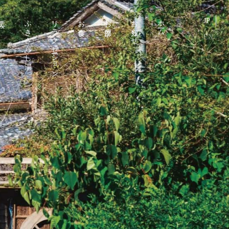
工芸
ふきさらし湯
リラクゼーション
お食事
お部屋
お知らせ
ホーム
JP
EN