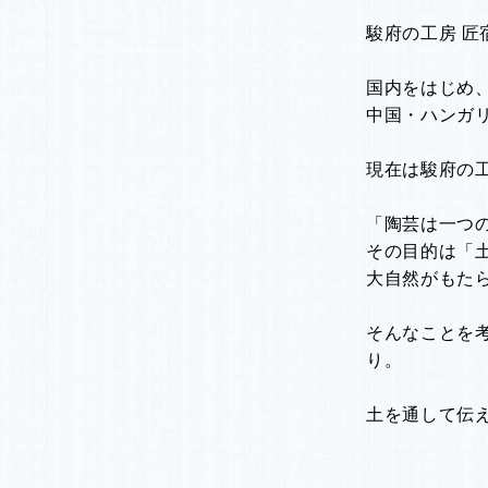
駿府の工房 匠
国内をはじめ
中国・ハンガ
現在は駿府の
「陶芸は一つ
その目的は「
大自然がもた
そんなことを
り。
土を通して伝