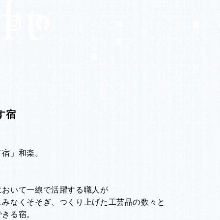
よくある質問
宿泊当日のご案内
ご予約
アクセス
和楽周辺（匠宿クラフトバレー）
す宿
ノ宿」和楽。
において一線で活躍する職人が
しみなくそそぎ、つくり上げた工芸品の数々と
できる宿。