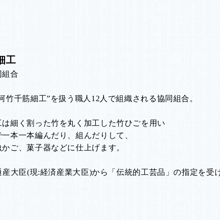
細工
同組合
河竹千筋細工”を扱う職人12人で組織される協同組合。
工は細く割った竹を丸く加工した竹ひごを用い
で一本一本編んだり、組んだりして、
虫かご、菓子器などに仕上げます。
通産大臣(現:経済産業大臣)から「伝統的工芸品」の指定を受