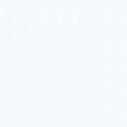
工芸
ふきさらし湯
リラクゼーション
お食事
お部屋
お知らせ
ホーム
JP
EN