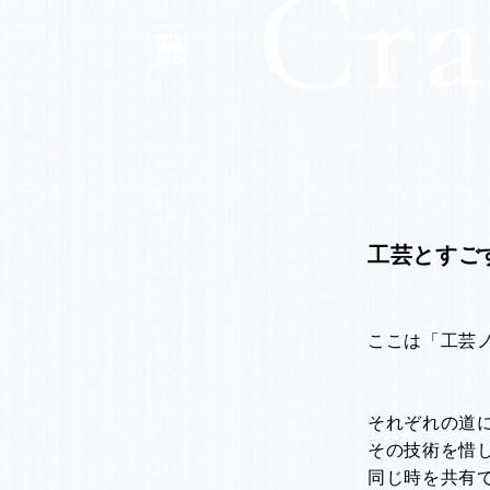
工芸品
工芸とすご
ここは「工芸
それぞれの道
その技術を惜
同じ時を共有