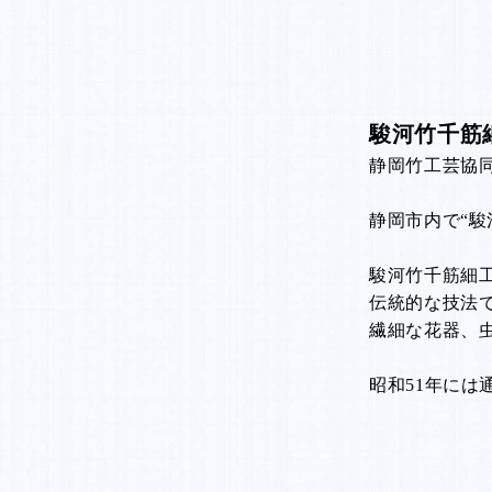
駿河竹千筋
静岡竹工芸協
静岡市内で“駿
駿河竹千筋細
伝統的な技法
繊細な花器、
昭和51年には